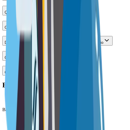
Quanto posso ottenere con un mutuo?
Cos’è un consulente del credito?
Differenza tra consulente del credito e consulente bancario
Quanto costa il consulente del credito Euroansa?
Quanto tempo ci vuole per ottenere un mutuo?
Banche convenzionate mutuo
Banca di Asti