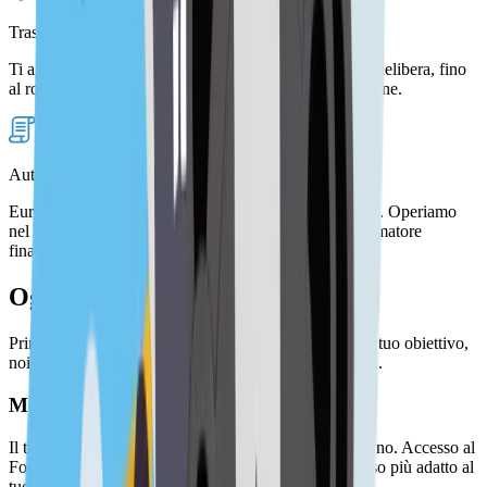
Trasparenza nel processo: Sai sempre a che punto sei
Ti aggiorniamo ad ogni passaggio, dall’istruttoria alla delibera, fino
al rogito. Il tuo consulente sarà sempre a tua disposizione.
Autorizzati OAM
Euroansa è iscritta all'elenco OAM con numero M191. Operiamo
nel rispetto delle normative europee a tutela del consumatore
finanziario.
Ogni mutuo è una storia diversa
Prima casa, ristrutturazione, liquidità: qualunque sia il tuo obiettivo,
noi troviamo la soluzione più adatta alla tua situazione.
Mutuo prima casa
Il tuo primo acquisto, con le agevolazioni che ti spettano. Accesso al
Fondo Garanzia Prima Casa, detrazioni fiscali e il tasso più adatto al
tuo profilo