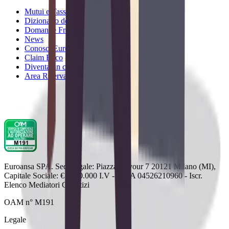
Mutui e Tassi
Dizionario dei Mutui
Domande Frequenti
News
Conosci Euroansa
Claim Etico
Diventa un consulente Euroansa
Area Riservata
Euroansa SPA. Sede legale: Piazza Cavour 7 20121 Milano (MI),
Capitale Sociale: €1.000.000 I.V - P.IVA 04526210960 - Iscr.
Elenco Mediatori Creditizi
OAM n° M191
Legale