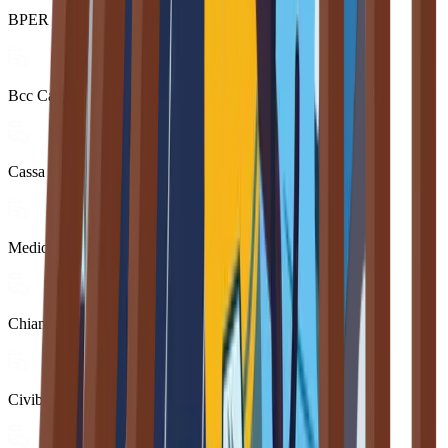
BPER
Bcc Cassa Rurale ed Artigianale Rivarolo Mantovano
Cassa di Risparmio di Orvieto
Mediobanca Premier - Ex CheBAnca!
Chianti Banca
Civibank