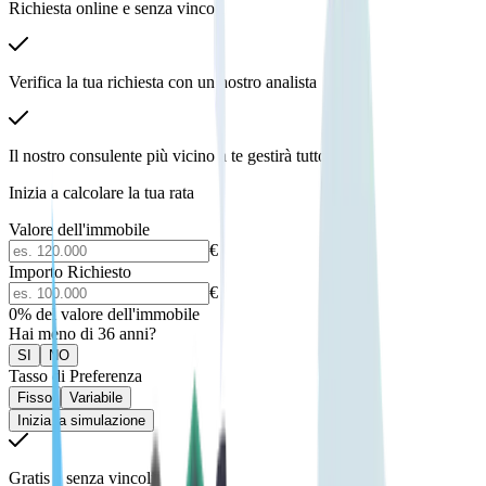
Richiesta online e senza vincoli
Verifica la tua richiesta con un nostro analista
Il nostro consulente più vicino a te gestirà tutto
Inizia a calcolare la tua rata
Valore dell'immobile
€
Importo Richiesto
€
0
% del valore dell'immobile
Hai meno di 36 anni?
SI
NO
Tasso di Preferenza
Fisso
Variabile
Inizia la simulazione
Gratis e senza vincoli