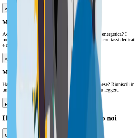
Scopri il servizio mutuo ristrutturazione
Mutuo Green
Acquisti o ristrutturi un immobile ad alta efficienza energetica? I
mutui green premiano chi investe nella sostenibilità con tassi dedicati
e condizioni agevolate
Scopri il servizio mutuo green
Mutuo consolidamento debiti
Hai più finanziamenti attivi con rate diverse ogni mese? Riuniscili in
un unico mutuo a tasso più basso. Una sola rata, più leggera
Richiedi un mutuo consolidamento debiti
Hai ancora dubbi? Rispondiamo noi
Qual è il reddito minimo per ottenere un mutuo?