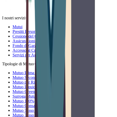
I nostri servizi
+
Mutui
Prestiti Personali
Cessione del Quinto
Assicurazioni
Fondo di Garanzia
Accesso al Credito Imprese
Servizi per Agricoltura
Tipologie di Mutuo
+
Mutuo Prima Casa
Mutuo Seconda Casa
Mutuo per Ristrutturazione
Mutuo Liquidità
Mutuo Green
Surroga Mutuo
Mutuo 100%
Mutuo Consap
Mutuo Tasso Fisso
Mutuo Tasso Variabile