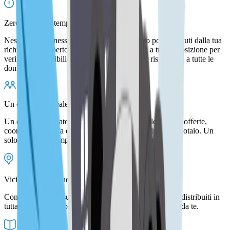
Zero perdite di tempo
Nessuna coda, nessuna email generica. Entro pochi minuti dalla tua
richiesta, un esperto analista finanziario, sarà a tua disposizione per
verificare la fattibilità della tua richiesta e per rispondere a tutte le
domande.
Un consulente reale, solo per te
Un esperto dedicato raccoglie i documenti, seleziona le offerte,
coordina la pratica e ti accompagna fino alla firma dal notaio. Un
solo referente, sempre lo stesso, sempre aggiornato.
Vicini a te, ovunque tu sia
Con oltre 900 consulenti del credito e più di 250 uffici distribuiti in
tutta Italia, c'è sempre un esperto Euroansa a due passi da te.