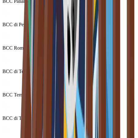
BCC Paliano
BCC di Pergola e Corinaldo S.C.
BCC Roma
BCC di Terra d’Otranto s.c.
BCC Terra di Lavoro S.Vincenzo de’ Paoli
BCC di Toscana e Umbria