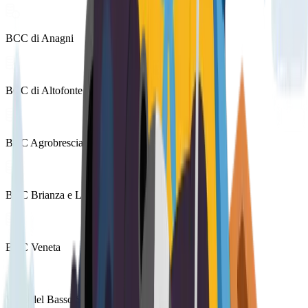
BCC di Anagni
BCC di Altofonte e Caccamo
BCC Agrobresciano
BCC Brianza e Laghi
BCC Veneta
BCC del Basso Sebino