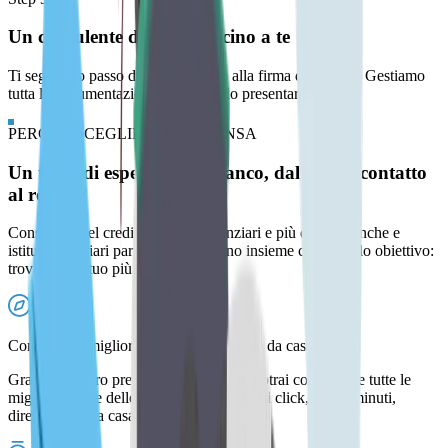
Un consulente dedicato, vicino a te
Ti seguiamo passo dopo passo fino alla firma dal notaio. Gestiamo
tutta la documentazione: tu devi solo presentarti.
PERCHÉ SCEGLIERE EUROANSA
Un team di esperti al tuo fianco, dal primo contatto
al rogito
Consulenti del credito, analisti finanziari e più di 130 banche e
istituti finanziari partner che lavorano insieme con un solo obiettivo:
trovare il mutuo più adatto a te
Confronti le migliori offerte direttamente da casa tua
Grazie al nostro preventivatore online, potrai confrontare tutte le
migliori offerte delle nostre banche. Pochi click, pochi minuti,
direttamente da casa tua.