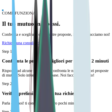
COME FUNZIONA
Il tuo mutuo in 3 passi.
Confronta e scegli una delle nostre proposte, il resto lo facciamo noi!
Richiedi una consulenza
Step 1
Confronta le proposte migliori per te in soli 2 minuti
Rispondi ad alcune domande e confronta le nostre migliori proposte
di mutuo. Solo informazioni di base. Noi facciamo il resto!
Step 2
Verifica preliminare della tua richiesta
Parla con noi! ti contatteremo entro pochi minuti.
Step 3