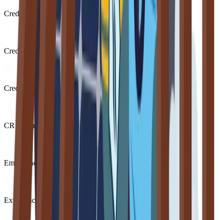
Credit Agricole
Credito Cooperativo Friuli
Credito Cooperativo Ravennate, Forlivese e Imolese
CR Ravenna
Emil Banca
Extrabanca