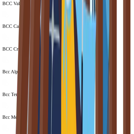
BCC Valle del Trigno
BCC Calabria Ulteriore
BCC Credito Padano
Bcc Alpi Marittime
Bcc Terre Venete
Bcc Mediocrati