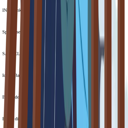
ING Bank
Sparkasse
SANFELICE 1893 Banca Popolare
Iccrea Banca
Banca del Piemonte
Banca di Bologna