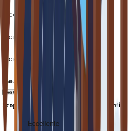
BCC Colli Albani
BCC Pordenonese e Molise
BCC Romagnolo
Emilbanca
Vedi tutte le banche convenzionate
Scopri cosa dicono di noi i nostri clienti