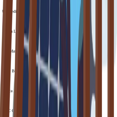
Unicredit
Banca Lazio Nord
San Marzano
BCC Binasco
Banca Alta Toscana
BCC Caravaggio e Cremasco