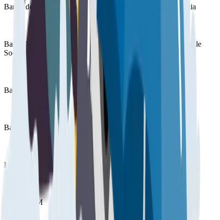
Banca del Cilento di Sassano e Vallo di Diano e della Lucania
Banca Don Rizzo Credito Cooperativo della Sicilia Occidentale
Società Cooperativa
Banca di Imola
Banca Monte dei Paschi di Siena
Banca Popolare del Frusinate
Banco BPM