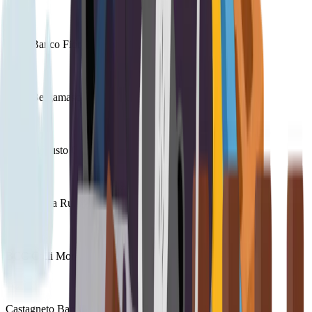
BCC Banco Fiorentino
BCC Bergamasca e Orobica S.C.
BCC di Busto Garolfo e Buguggiate
BCC Cassa Rurale ed Artigiana di Cantù
BCC Colli Morenici del Garda Società Cooperativa
Castagneto Banca 1910