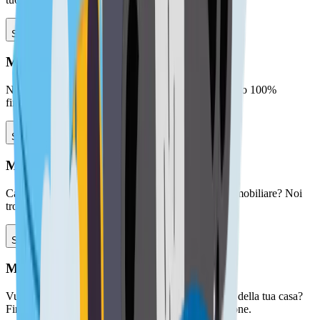
Scopri il servizio mutui prima casa
Mutuo 100%
Non hai un anticipo ma vuoi comprare casa? Il mutuo 100%
finanzia l'intero valore dell'immobile
Scopri il servizio mutuo 100%
Mutuo seconda casa
Casa al mare, in montagna o come investimento immobiliare? Noi
troviamo il mutuo migliore in base al tuo profilo
Scopri il servizio mutui seconda casa
Mutuo ristrutturazione
Vuoi ristrutturare, ampliare o migliorare l'efficienza della tua casa?
Finanzia i lavori il mutuo riservato alla ristrutturazione.