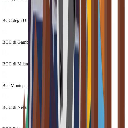
BCC degli Ulivi - Terra di Bari
BCC di Gambatesa
BCC di Milano S.C.
Bcc Montepaone
BCC di Nettuno