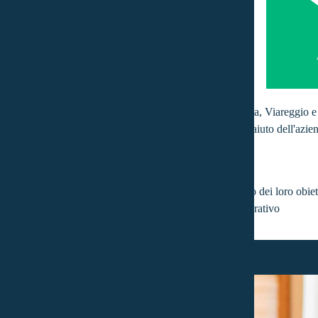
e attualmente il ruolo di Team Manager nell'area di Lucca, Viareggio 
 la scelta consapevole di unirsi a questa realtà. Grazie all'aiuto dell'azie
luzione per i suoi clienti, contribuendo al raggiungimento dei loro obiet
ttono anche la sua personalità al di fuori dell'ambiente lavorativo
atto a te