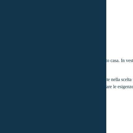
orte dei Marmi, Pietrasanta, sono validi alleati per l’acquisto casa. In v
completo nel settore dei finanziamenti, aiutando il cliente nella scelta 
ncia si fondano sull’esperienza e sull’impegno nel soddisfare le esigenze
 il prodotto più idoneo.
tui casa a Lucca