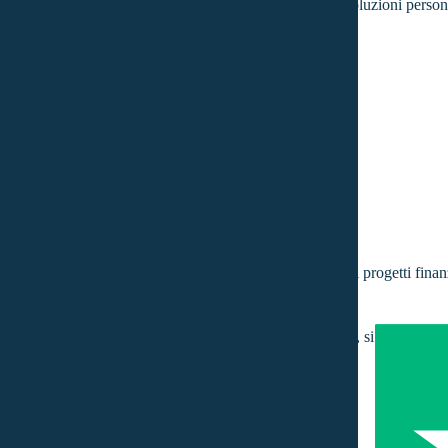
ti una consulenza professionale e trasparente, proponendo soluzioni person
e fornisce assistenza alle famiglie per realizzare i propri progetti finan
ia, trasparenza e professionalità. Con dedizione costante, si impegna a tr