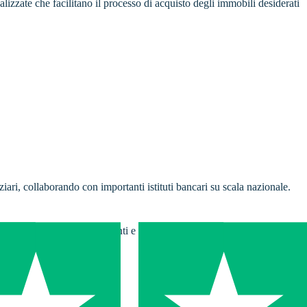
alizzate che facilitano il processo di acquisto degli immobili desiderati
ziari, collaborando con importanti istituti bancari su scala nazionale.
asmettere tali valori ai clienti e ai collaboratori durante ogni giornata