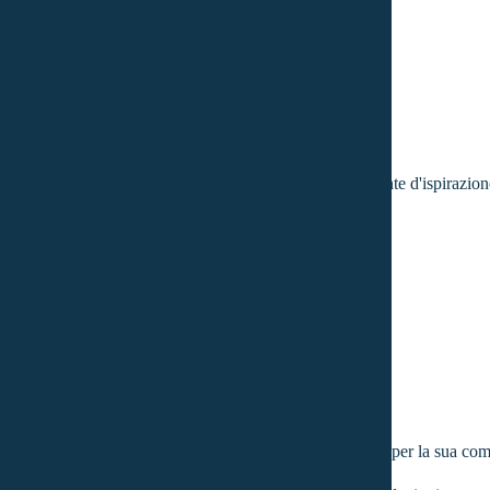
el momento in cui si avvera il loro sogno. Questa è la fonte d'ispirazio
iettivo desiderato.
 da oltre 30 anni nella provincia di Lucca. Si distingue per la sua comp