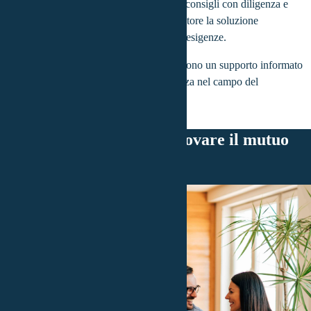
La sua responsabilità consiste nel fornire consigli con diligenza e
coscienza, al fine di suggerire al consumatore la soluzione
commerciale o tecnica più adatta alle sue esigenze.
La sua competenza e attenzione garantiscono un supporto informato
e mirato per coloro che cercano consulenza nel campo del
finanziamento e dei mutui in particolare.
Un consulente ti aiuta a trovare il mutuo
adatto a te
Configura il tuo mutuo