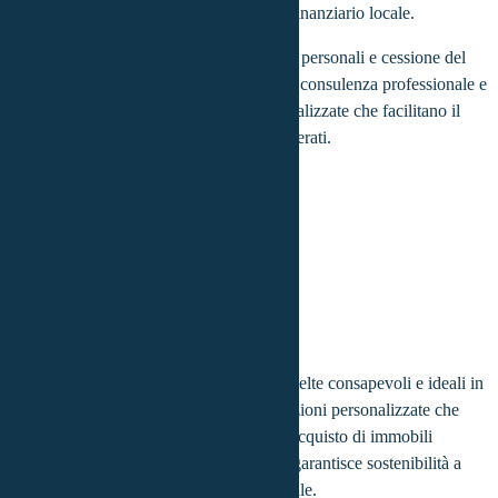
competenza e professionalità nel settore finanziario locale.
Specializzato in mutui per la casa, prestiti personali e cessione del
quinto dello stipendio, offre ai clienti una consulenza professionale e
trasparente, proponendo soluzioni personalizzate che facilitano il
processo di acquisto degli immobili desiderati.
Romina
Noia
Province coperte:
Bologna
Il suo obiettivo è guidare i clienti verso scelte consapevoli e ideali in
base alle loro esigenze, presentando soluzioni personalizzate che
semplificano e accelerano il processo di acquisto di immobili
desiderati. Implementa una strategia che garantisce sostenibilità a
livello finanziario, reddituale e patrimoniale.