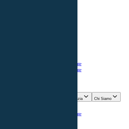
Mutui
Tutti i servizi
Trova Agenzia
Chi Siamo
Guide
Diventa un consulente
Richiedi Consulenza
Diventa un consulente
Richiedi Consulenza
Menu
Mutui
Tutti i servizi
Trova Agenzia
Chi Siamo
Guide
Diventa un consulente
Richiedi Consulenza
Home
Broker Mutui