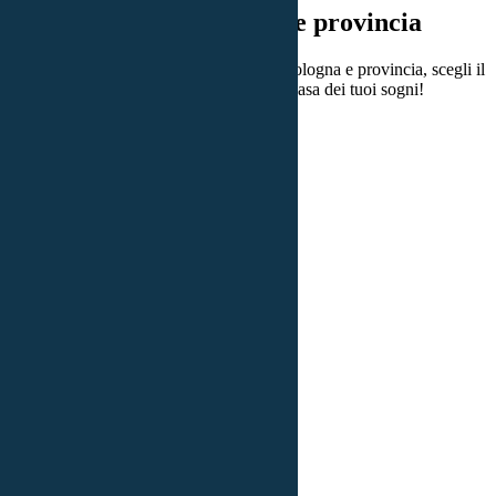
Broker Mutui a Bologna e provincia
Scopri i nostri migliori Broker Mutui a Bologna e provincia, scegli il
tuo mutuo e procedi con l'acquisto della casa dei tuoi sogni!
Sedi in tutta Italia
Più di 900 consulenti a tua disposizione
Fonti bancarie ufficiali
Inizia a calcolare la tua rata
Valore dell'immobile
€
Importo Richiesto
€
0
% del valore dell'immobile