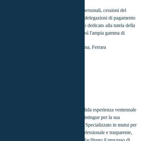
Oltre ai mutui, offre servizi quali prestiti personali, cessioni del
quinto dello stipendio e/o della pensione, delegazioni di pagamento
e fornisce un ampio pacchetto assicurativo dedicato alla tutela della
persona e del patrimonio, completando così l'ampia gamma di
vantaggi che è in grado di offrire.
Stefania
Stefano
Province coperte:
Bologna, Ferrara
Esperta consulente del credito con una solida esperienza ventennale
nella provincia di Bologna e Ferrara. Si distingue per la sua
competenza nel settore finanziario locale. Specializzato in mutui per
la casa, offre ai clienti una consulenza professionale e trasparente,
proponendo soluzioni personalizzate che facilitano il processo di