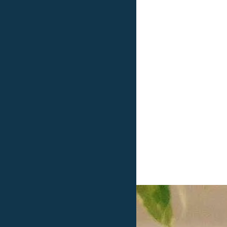
Un consulente ti aiuta a trovare il mutuo adatto a te
Configura il tuo mutuo