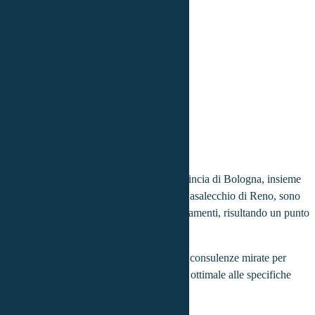
Hai meno di 36 anni?
SI
NO
Tasso di Preferenza
Fisso
Variabile
Inizia la simulazione
Gratis e senza vincoli
I nostri consulenti che operano nella provincia di Bologna, insieme
alle località di San Lazzaro di Savena e Casalecchio di Reno, sono
esperti che si occupano di mutui e finanziamenti, risultando un punto
di riferimento nel settore.
In veste di consulenti del credito, offrono consulenze mirate per
individuare la soluzione di finanziamento ottimale alle specifiche
esigenze dei clienti.