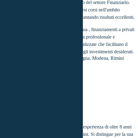
più complicati che si presentano all'interno del settore Finanziario.
Diploma di Geometra, ha conseguiti diversi corsi nell'ambito
finanziario analisi Risk e Credit Analyst vantando risultati eccellenti.
Specializzato in mutui prima e seconda casa , finanziamenti a privati
ed aziende , offre ai clienti una consulenza professionale e
trasparente, proponendo soluzioni personalizzate che facilitano il
processo di realizzazione dei progetti e degli investimenti desiderati.
Riccardo
Marotta
Province coperte:
Bologna, Modena, Rimini
Esperto broker del credito con una solida esperienza di oltre 8 anni
nella provincia di Bologna, Modena, Rimini. Si distingue per la sua