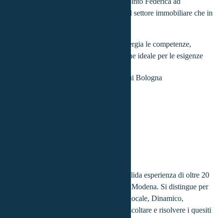
La passione per l'interdisciplinarietà ha spinto Federica ad
intraprendere il ruolo di consulente sia nel settore immobiliare che in
quello creditizio.
Tale approccio consente di mettere in sinergia le competenze,
mirando sempre alla ricerca della soluzione ideale per le esigenze
specifiche.
Francesco
Di Benedetto
Province coperte:
Bologna
Esperto consulente del credito con una solida esperienza di oltre 20
anni nella provincia di Bologna Ferrara e Modena. Si distingue per
la sua competenza nel settore finanziario locale, Dinamico,
intraprendente e sempre predisposto ad ascoltare e risolvere i quesiti