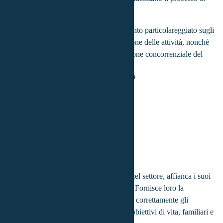
acquisto degli immobili desiderati.
Offre alle agenzie immobiliari un rendiconto particolareggiato sugli
sviluppi, sull'organizzazione e sulla gestione delle attività, nonché
sulle condizioni di mercato e sulla situazione concorrenziale del
territorio.
Alfonso
Paura
Province coperte:
Bologna
Alfonso, con oltre 20 anni di esperienza nel settore, affianca i suoi
clienti nelle scelte finanziarie più cruciali. Fornisce loro la
consapevolezza necessaria per pianificare correttamente gli
interventi mirati al raggiungimento degli obiettivi di vita, familiari e