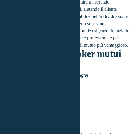
La loro competenza si evidenzia nel garantire un servizio
professionale nel settore dei finanziamenti, aiutando il cliente
nell’analisi delle opzioni di mutuo disponibili e nell’individuazione
della soluzione più adatta. I nostri consulenti si basano
sull’esperienza e sull’impegno nel soddisfare le esigenze finanziarie
dei clienti, fornendo un supporto affidabile e professionale per
agevolare l’acquisto della casa attraverso il mutuo più vantaggioso.
I nostri migliori Broker mutui
casa a Bologna
Federica
Corniola
Province coperte:
Bologna